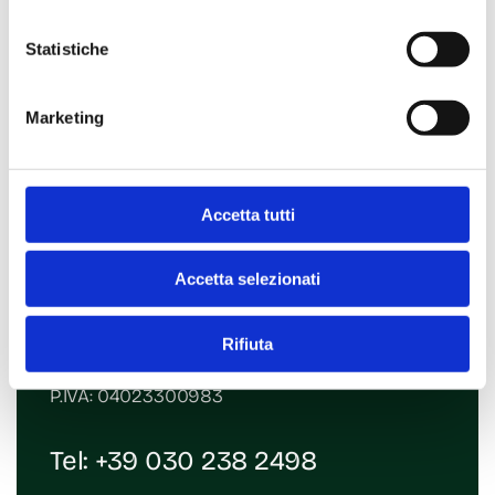
Statistiche
Marketing
Accetta tutti
Contatti
Accetta selezionati
Via Giosuè Carducci, 36
25069 Villa Carcina (BS)
Rifiuta
Email:
era@mde-rd.com
P.IVA: 04023300983
Tel:
+39 030 238 2498