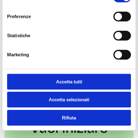
consenso
Innovare è parte del nostro
Preferenze
DNA
Statistiche
2,6 min lettura
Marketing
Accetta tutti
Accetta selezionati
Rifiuta
Vuoi iniziare