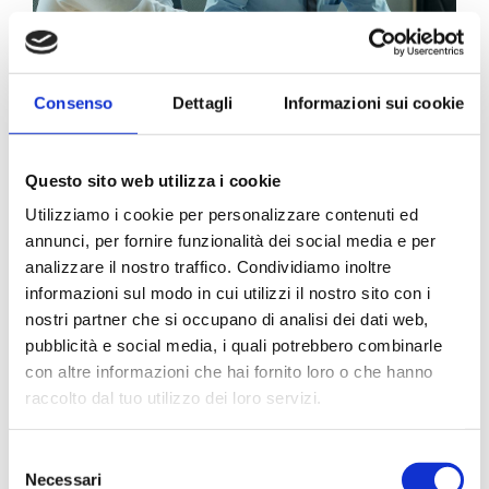
Consenso
Dettagli
Informazioni sui cookie
Questo sito web utilizza i cookie
Categorie:
Progettazione & Device Manufacturing
Utilizziamo i cookie per personalizzare contenuti ed
Dall’idea al dispositivo
annunci, per fornire funzionalità dei social media e per
analizzare il nostro traffico. Condividiamo inoltre
certificato
informazioni sul modo in cui utilizzi il nostro sito con i
nostri partner che si occupano di analisi dei dati web,
Leggi di più
pubblicità e social media, i quali potrebbero combinarle
con altre informazioni che hai fornito loro o che hanno
raccolto dal tuo utilizzo dei loro servizi.
Selezione
Materiali e Tecnologie
Necessari
del