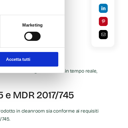
al-grade
microtecnici
Marketing
zati
 piccole serie
ici e laser
Accetta tutti
rvisione che registrano i dati in tempo reale,
85 e MDR 2017/745
rodotto in cleanroom sia conforme ai requisiti
/745.