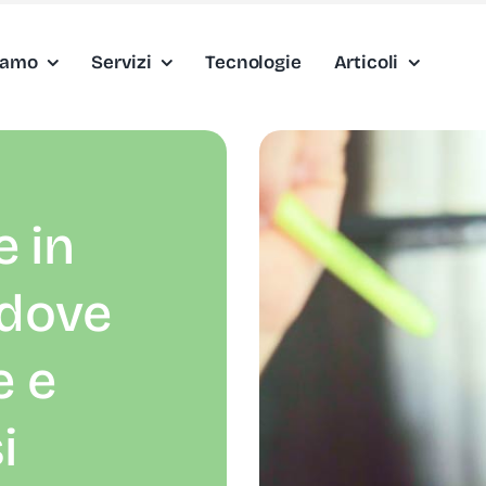
iamo
Servizi
Tecnologie
Articoli
 in
 dove
e e
i