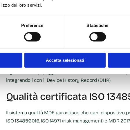
Estrusione monostrato e multistrato di tubi medic
lizzo dei loro servizi.
Formatura e stampaggio di balloon e componenti 
Preferenze
Statistiche
Braiding e assemblaggio di cateteri e sistemi rinfor
Stampa 3D e additive manufacturing per prototipi e
Testing e validazione metrologica con strumenti ott
Accetta selezionati
Ogni linea è equipaggiata con sensori e software di supe
integrandoli con il
Device History Record (DHR)
.
Qualità certificata ISO 134
Il sistema qualità MDE garantisce che ogni dispositivo p
ISO 13485:2016, ISO 14971 (risk management) e MDR 2017