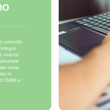
no
l controllo
 integra
, ricerca
roduzione
ale viene
ato in
SO 13485 e