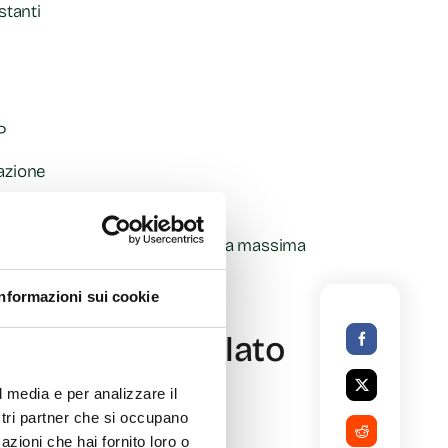
stanti
P
azione
a qualità ISO 13485, garantendo la massima
Informazioni sui cookie
mbiente controllato
l media e per analizzare il
 produzione biomedicale:
ostri partner che si occupano
azioni che hai fornito loro o