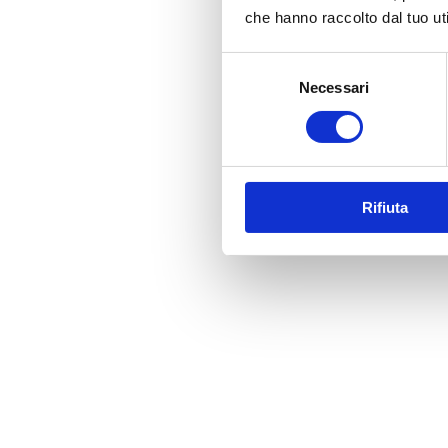
che hanno raccolto dal tuo uti
Selezione
Necessari
del
consenso
Rifiuta