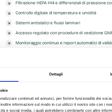
Filtrazione HEPA H14 e differenziali di pressione co
Controllo digitale di temperatura e umidità
Sistemi antistatici e flussi laminari
Accesso regolato con procedure di vestizione GM
Monitoraggio continuo e report automatici di valid
Tutti i parametri sono registrati e archiviati nel sistem
affidabilità documentale.
Dettagli
Tecnologie e processi in a
ookie
nalizzare contenuti ed annunci, per fornire funzionalità dei socia
In cleanroom vengono eseguite tutte le fasi critiche di
inoltre informazioni sul modo in cui utilizzi il nostro sito con i n
icità e social media, i quali potrebbero combinarle con altre inform