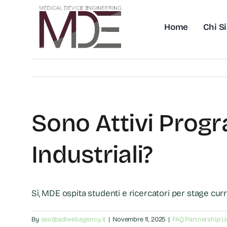
Skip
to
Home
Chi S
content
Sono Attivi Progr
Industriali?
Sì, MDE ospita studenti e ricercatori per stage curri
By
seo@adlwebagency.it
|
Novembre 11, 2025
|
FAQ Partnership Un