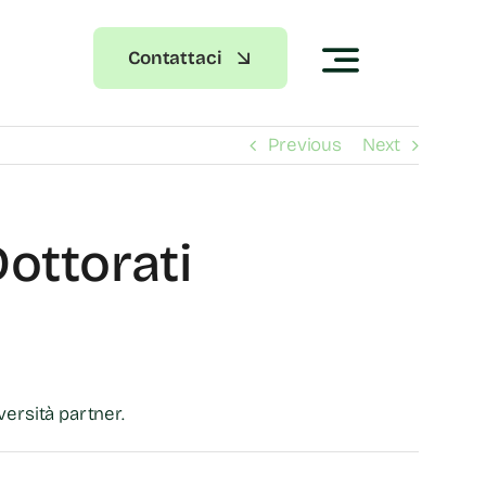
Contattaci
Previous
Next
Dottorati
versità partner.