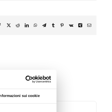
Facebook
X
Reddit
LinkedIn
WhatsApp
Telegram
Tumblr
Pinterest
Vk
Xing
Email
Informazioni sui cookie