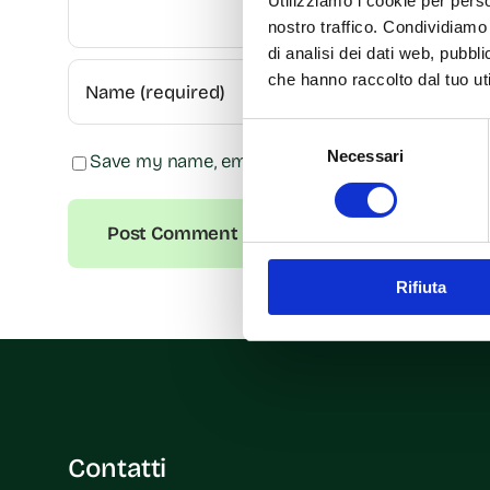
Utilizziamo i cookie per perso
nostro traffico. Condividiamo 
di analisi dei dati web, pubbl
che hanno raccolto dal tuo uti
Selezione
Necessari
del
Save my name, email, and website in this browse
consenso
Rifiuta
Contatti