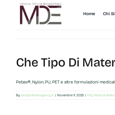
Skip
to
Home
Chi S
content
Che Tipo Di Mater
Pebax®, Nylon, PU, PET e altre formulazioni medical
By
seo@adlwebagency.it
|
Novembre 11, 2025
|
FAQ Medical Ballo