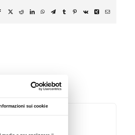
Facebook
X
Reddit
LinkedIn
WhatsApp
Telegram
Tumblr
Pinterest
Vk
Xing
Email
Informazioni sui cookie