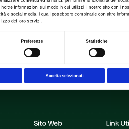
nalizzare contenuti ed annunci, per fornire funzionalità dei socia
inoltre informazioni sul modo in cui utilizzi il nostro sito con i n
icità e social media, i quali potrebbero combinarle con altre inform
lizzo dei loro servizi.
Preferenze
Statistiche
r for the next time I comment.
Accetta selezionati
Sito Web
Link Uti