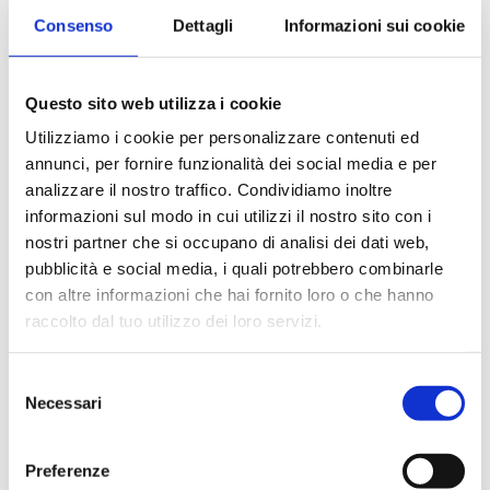
Consenso
Dettagli
Informazioni sui cookie
Questo sito web utilizza i cookie
Save my name, email, and website in this
browser for the next time I comment.
Utilizziamo i cookie per personalizzare contenuti ed
annunci, per fornire funzionalità dei social media e per
analizzare il nostro traffico. Condividiamo inoltre
informazioni sul modo in cui utilizzi il nostro sito con i
nostri partner che si occupano di analisi dei dati web,
pubblicità e social media, i quali potrebbero combinarle
con altre informazioni che hai fornito loro o che hanno
raccolto dal tuo utilizzo dei loro servizi.
Selezione
Necessari
del
consenso
Preferenze