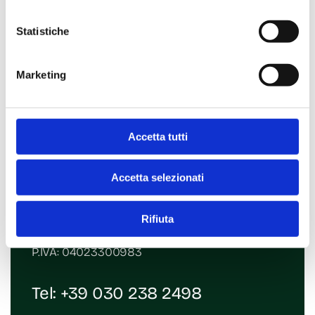
Statistiche
Marketing
Accetta tutti
Contatti
Accetta selezionati
Via Giosuè Carducci, 36
25069 Villa Carcina (BS)
Rifiuta
Email:
era@mde-rd.com
P.IVA: 04023300983
Tel:
+39 030 238 2498