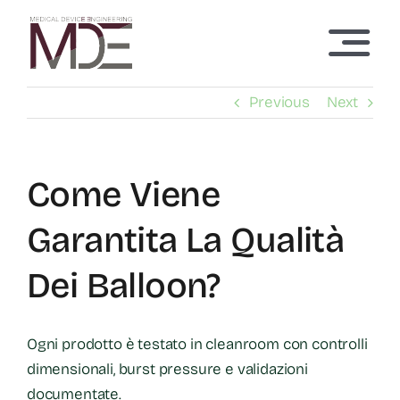
Skip
to
Toggl
content
Navig
Home
Previous
Next
Chi siamo
Come Viene
Servizi
Garantita La Qualità
Tecnologie
Dei Balloon?
Articoli
Ogni prodotto è testato in cleanroom con controlli
dimensionali, burst pressure e validazioni
Contatti
documentate.