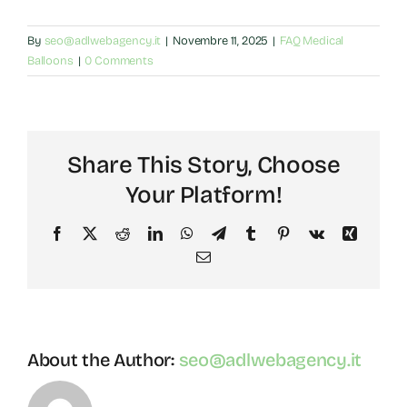
By
seo@adlwebagency.it
|
Novembre 11, 2025
|
FAQ Medical
Balloons
|
0 Comments
Share This Story, Choose
Your Platform!
Facebook
X
Reddit
LinkedIn
WhatsApp
Telegram
Tumblr
Pinterest
Vk
Xing
Email
About the Author:
seo@adlwebagency.it