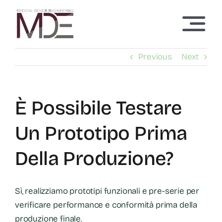
Skip
to
Toggl
content
Navig
Home
Previous
Next
Chi siamo
È Possibile Testare
Servizi
Un Prototipo Prima
Tecnologie
Della Produzione?
Articoli
Sì, realizziamo prototipi funzionali e pre-serie per
verificare performance e conformità prima della
Contatti
produzione finale.