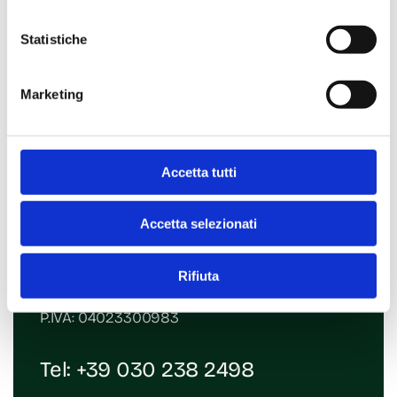
Statistiche
Marketing
Accetta tutti
Contatti
Accetta selezionati
Via Giosuè Carducci, 36
25069 Villa Carcina (BS)
Rifiuta
Email:
era@mde-rd.com
P.IVA: 04023300983
Tel:
+39 030 238 2498