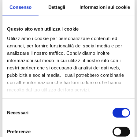
Consenso
Dettagli
Informazioni sui cookie
Questo sito web utilizza i cookie
Save my name, email, and website in this
browser for the next time I comment.
Utilizziamo i cookie per personalizzare contenuti ed
annunci, per fornire funzionalità dei social media e per
analizzare il nostro traffico. Condividiamo inoltre
informazioni sul modo in cui utilizzi il nostro sito con i
nostri partner che si occupano di analisi dei dati web,
pubblicità e social media, i quali potrebbero combinarle
con altre informazioni che hai fornito loro o che hanno
raccolto dal tuo utilizzo dei loro servizi.
Selezione
Necessari
del
consenso
Preferenze