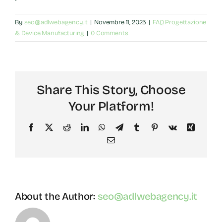
By
seo@adlwebagency.it
|
Novembre 11, 2025
|
FAQ Progettazione
& Device Manufacturing
|
0 Comments
Share This Story, Choose
Your Platform!
Facebook
X
Reddit
LinkedIn
WhatsApp
Telegram
Tumblr
Pinterest
Vk
Xing
Email
About the Author:
seo@adlwebagency.it