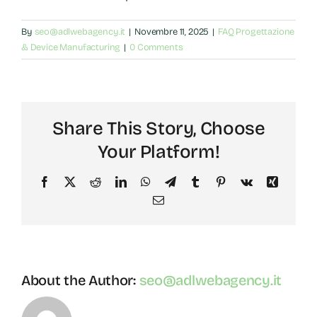
By
seo@adlwebagency.it
|
Novembre 11, 2025
|
FAQ Progettazione
& Device Manufacturing
|
0 Comments
Share This Story, Choose
Your Platform!
Facebook
X
Reddit
LinkedIn
WhatsApp
Telegram
Tumblr
Pinterest
Vk
Xing
Email
About the Author:
seo@adlwebagency.it