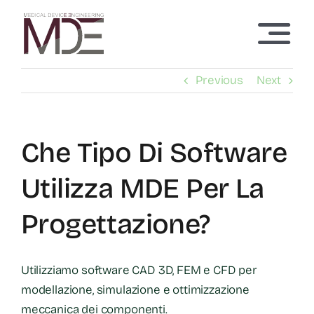
Skip
to
Toggl
content
Navig
Home
Previous
Next
Chi siamo
Che Tipo Di Software
Servizi
Utilizza MDE Per La
Tecnologie
Progettazione?
Articoli
Utilizziamo software CAD 3D, FEM e CFD per
modellazione, simulazione e ottimizzazione
Contatti
meccanica dei componenti.