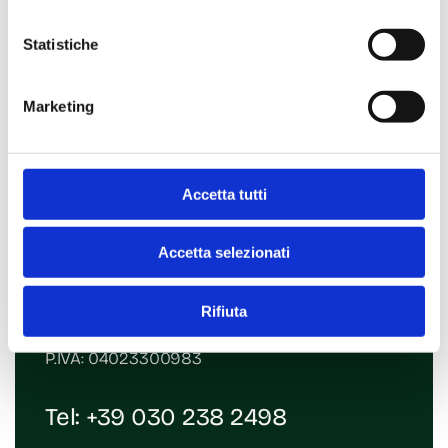
Statistiche
Marketing
Accetta tutti
Contatti
Accetta selezionati
Via Giosuè Carducci, 36
25069 Villa Carcina (BS)
Rifiuta
Email:
era@mde-rd.com
P.IVA: 04023300983
Tel:
+39 030 238 2498