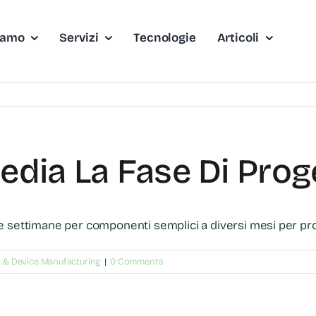
iamo
Servizi
Tecnologie
Articoli
edia La Fase Di Prog
he settimane per componenti semplici a diversi mesi per pr
 & Device Manufacturing
|
0 Comments