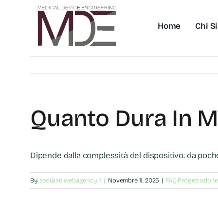
Skip
to
Home
Chi S
content
Quanto Dura In M
Dipende dalla complessità del dispositivo: da poc
By
seo@adlwebagency.it
|
Novembre 11, 2025
|
FAQ Progettazione