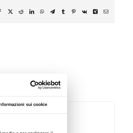
Facebook
X
Reddit
LinkedIn
WhatsApp
Telegram
Tumblr
Pinterest
Vk
Xing
Email
Informazioni sui cookie