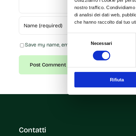
Utilizziamo i cookie per perso
nostro traffico. Condividiamo 
di analisi dei dati web, pubbl
che hanno raccolto dal tuo uti
Selezione
Necessari
del
Save my name, email, and website in this browse
consenso
Rifiuta
Contatti