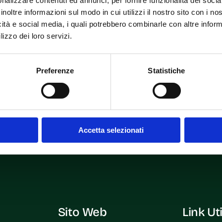
nalizzare contenuti ed annunci, per fornire funzionalità dei socia
inoltre informazioni sul modo in cui utilizzi il nostro sito con i n
icità e social media, i quali potrebbero combinarle con altre inform
lizzo dei loro servizi.
Preferenze
Statistiche
r for the next time I comment.
Accetta selezionati
Sito Web
Link Uti